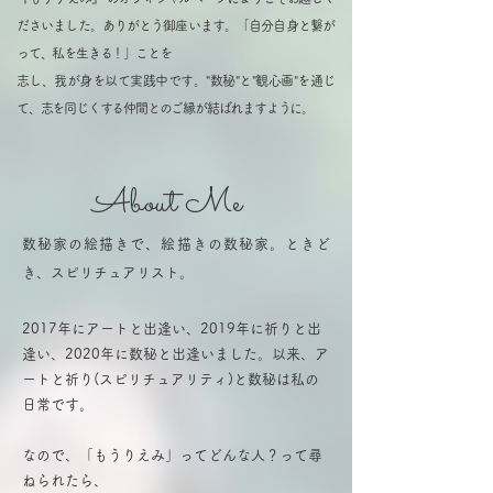
ださいました。
​ありがとう御座います。
「自分自身と繋が
って、私を生きる！」ことを
志し、
我が身を以て実践中です。
"数秘"と"観心画"を通じ
て、志を同じくする仲間とのご縁が結ばれますように。
About Me
.
数秘家の絵描きで、絵描きの数秘家。ときど
き、スピリチュアリスト。
2017年にアートと出逢い、2019年に祈りと出
逢い、2020年に数秘と出逢いました。以来、ア
ートと祈り(スピリチュアリティ)と数秘は私の
日常です。
なので、「もうりえみ」ってどんな人？って尋
ねられたら、