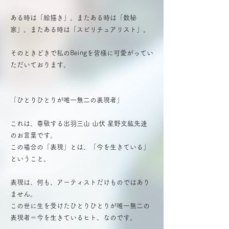
ある時は「絵描き」。またある時は「数秘
家」。またある時は「スピリチュアリスト」。
そのときどきで私のBeingを皆様に可愛がってい
ただいております。
「ひとりひとりが唯一無二の表現者」
これは、尊敬する出羽三山 山伏 星野文紘先達
のお言葉です。
この場合の「表現」とは、「今を生きている」
ということ。
表現は、何も、アーティストだけものではあり
ません。
この世に生を受けたひとりひとりが唯一無二の
表現者＝今を生きているヒト、なのです。