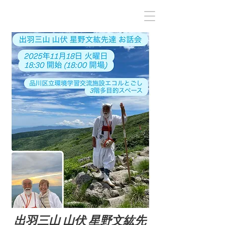
出羽三山 山伏 星野文紘先