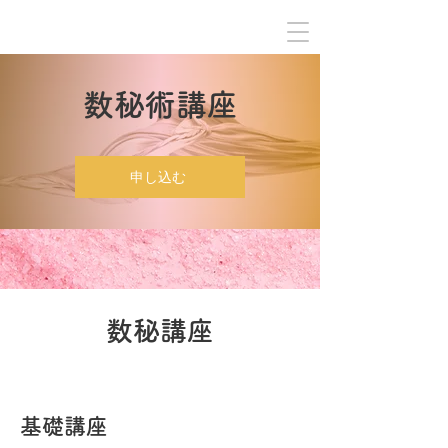
​数秘術講座
申し込む
数秘講座
基礎講座