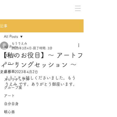
記事
All Posts
もうりえみ
All Posts
2023年3月4日
読了時間: 3分
【私のお役目】～ アートフ
数秘術
ィーリングセッション ～
タロット
点描画
更新日：
2023年4月2日
ようこそお越しくださいました。もう
スピリチュアル
りえみ です。ありがとう御座います。
グループ展
アート
自分自身
観心画