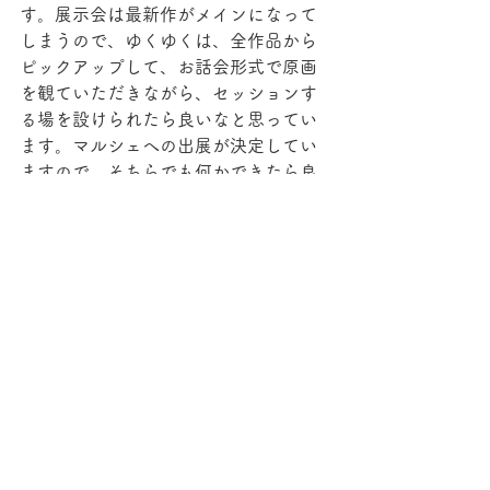
す。展示会は最新作がメインになって
しまうので、ゆくゆくは、全作品から
ピックアップして、お話会形式で原画
を観ていただきながら、セッションす
る場を設けられたら良いなと思ってい
ます。マルシェへの出展が決定してい
ますので、そちらでも何かできたら良
いな。
観心画と数秘のコラボについても、新
しいメッセージを授かりましたので、
近々、お知らせしたいと思います。
お読みいただき、ありがとうございま
した。またのお越しをお待ちしており
ます。
観心画
点描画
アート
原画販売
スピリチュアル
スピリチュアルアート
スピリチュアルメッセージ
スピリチュアリスト
個人セッション