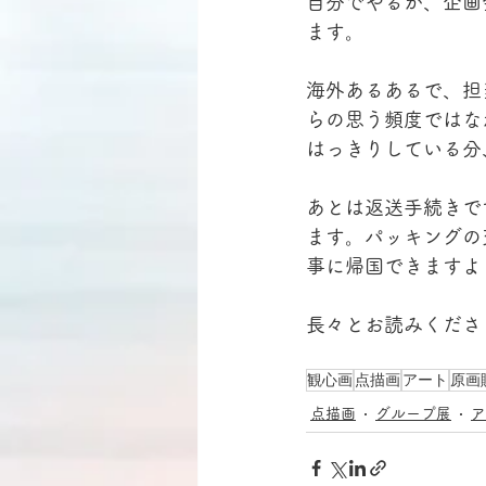
自分でやるか、企画
ます。
海外あるあるで、担
らの思う頻度ではな
はっきりしている分
あとは返送手続きで
ます。パッキングの
事に帰国できますよ
長々とお読みくださ
観心画
点描画
アート
原画
点描画
グループ展
ア