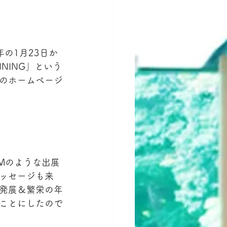
。
の1月23日か
NNING」という
のホームページ
Mのような出展
ッセージも来
発展＆繁栄の年
ことにしたので