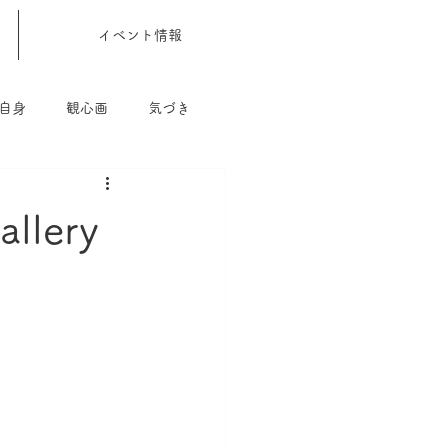
イベント情報
自身
観心画
気づき
lery