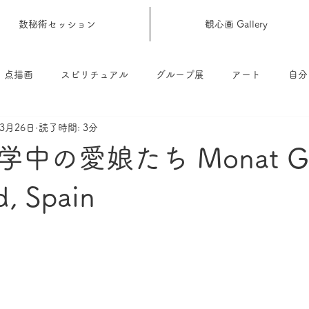
数秘術セッション
観心画 Gallery
点描画
スピリチュアル
グループ展
アート
自分
年3月26日
読了時間: 3分
中の愛娘たち Monat Gal
d, Spain