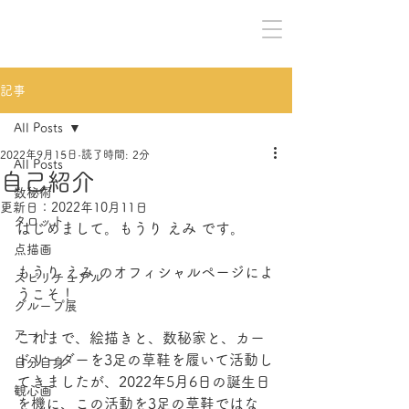
記事
All Posts
2022年9月15日
読了時間: 2分
All Posts
自己紹介
数秘術
更新日：
2022年10月11日
タロット
はじめまして。もうり えみ です。
点描画
もうり えみ のオフィシャルページによ
スピリチュアル
うこそ！
グループ展
アート
これまで、絵描きと、数秘家と、カー
ドリーダーを3足の草鞋を履いて活動し
自分自身
てきましたが、2022年5月6日の誕生日
観心画
を機に、この活動を3足の草鞋ではな